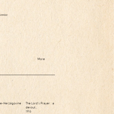
минои
More
ie-Herzégovine
The Lord's Prayer : a
devout…
1916