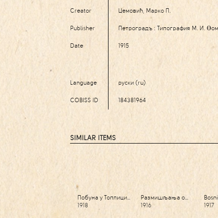
Creator
Цемовић, Марко П.
Publisher
Петроградъ : Типография М. И. Өо
Date
1915
Language
руски (ru)
COBISS ID
184381964
SIMILAR ITEMS
Побуна у Топлици…
Размишљања о…
Bosn
1918
1916
1917