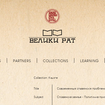
S
PARTNERS
COLLECTIONS
LEARNING
Collection:
Књиге
Title
Современныя славянскія проблем
Subject
Словенске земље - Политичке прил