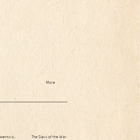
More
менти о…
The Slavs of the War