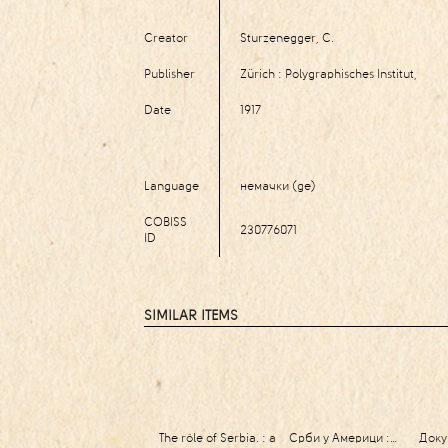
Creator
Sturzenegger, C.
Publisher
Zürich : Polygraphisches Institut,
Date
1917
Language
немачки (ge)
COBISS
230776071
ID
SIMILAR ITEMS
The rôle of Serbia. : a
Срби у Америци :…
Доку