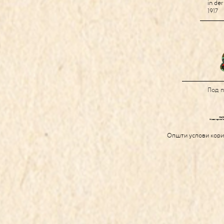
in de
1917
Под 
Општи услови кор