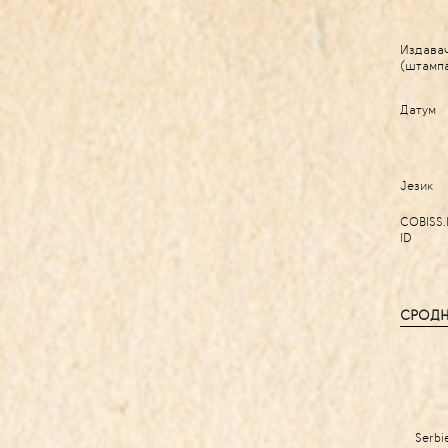
Издава
(штамп
Датум
Језик
COBISS.
ID
СРОДН
Serbi