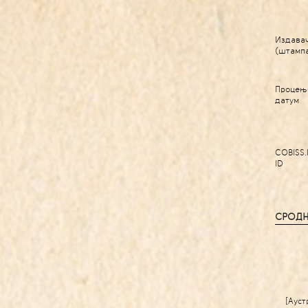
Издава
(штамп
Процењ
датум
COBISS.
ID
СРОДН
[Ауст