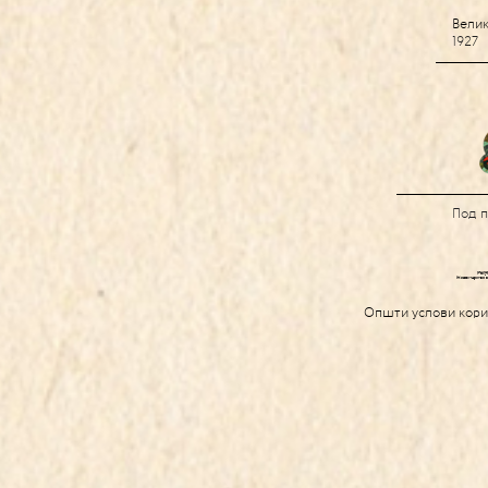
Велик
1927
Под 
Општи услови кор