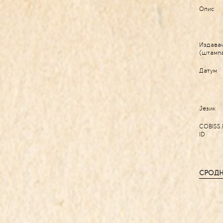
Опис
Издава
(штамп
Датум
Језик
COBISS.
ID
СРОДН