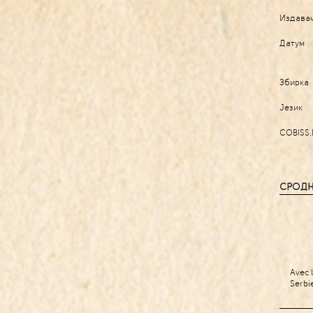
Издава
Датум
Збирка
Језик
COBISS.
СРОДН
Avec 
Serbi