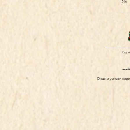
1916
Под 
Општи услови кор