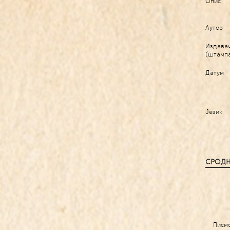
Опис
Аутор
Издава
(штамп
Датум
Језик
СРОДН
Писм