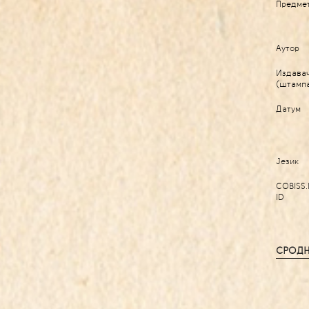
Предме
Аутор
Издава
(штамп
Датум
Језик
COBISS.
ID
СРОДН