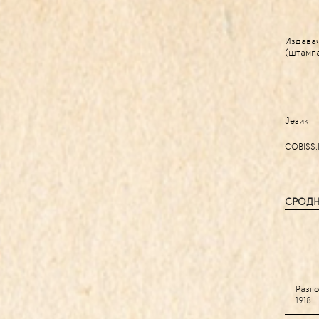
Издава
(штамп
Језик
COBISS.
СРОДН
Разг
1918