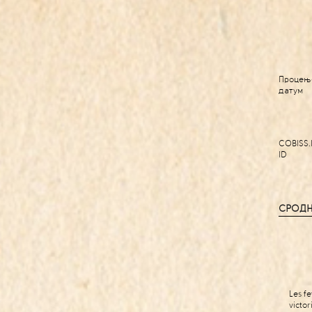
Процењ
датум
COBISS.
ID
СРОДН
Les fe
victor