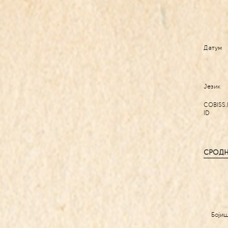
Датум
Језик
COBISS.
ID
СРОДН
Бојиш