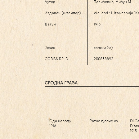
Аутор
Павићевић, Мићун М.
Издавач (штампар)
Welland : Штампарија "К
Датум
1916
Језик
српски (sr)
COBISS.RS ID
200858892
СРОДНА ГРАЂА
Ода народу…
Ратне пјесме из…
Di G
1916
D'an
1915