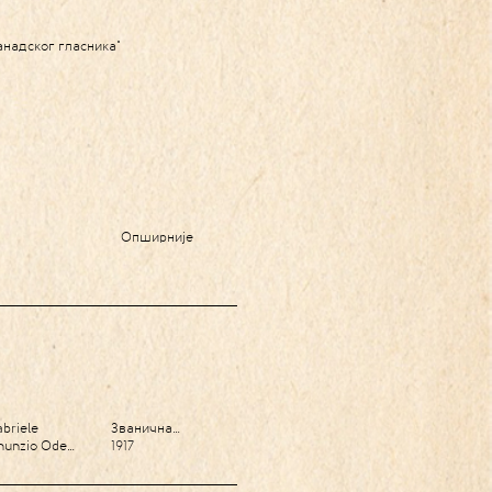
анадског гласника"
Опширније
abriele
Званична…
nunzio Ode…
1917