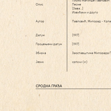
Писмо Матилде Павловић
Опис
Песме
[Зава...]
Извиђачи и друго
Аутор
Павловић, Милорад - Крпа,
Датум
[1917]
Процењени датум
[1917]
Збирка
Заоставштина Милорада 
Језик
српски (sr)
СРОДНА ГРАЂА