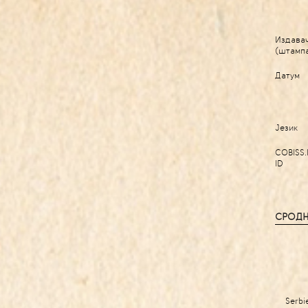
Издава
(штамп
Датум
Језик
COBISS.
ID
СРОДН
Serbie