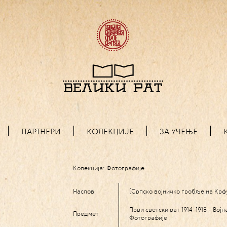
ПАРТНЕРИ
КОЛЕКЦИЈЕ
ЗА УЧЕЊЕ
Колекција:
Фотографије
Наслов
[Српско војничко гробље на Крф
Први светски рат 1914-1918 - Вој
Предмет
Фотографије