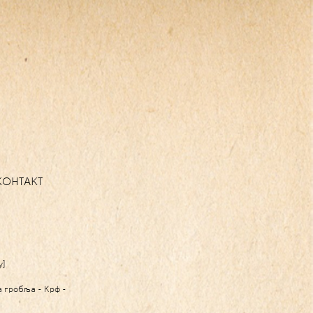
КОНТАКТ
у]
на гробља - Крф -