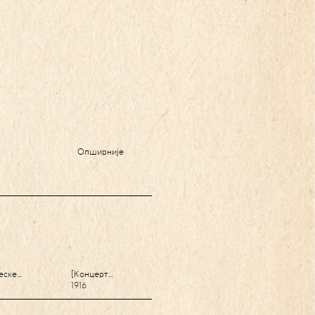
Опширније
еске…
[Концерт…
1916