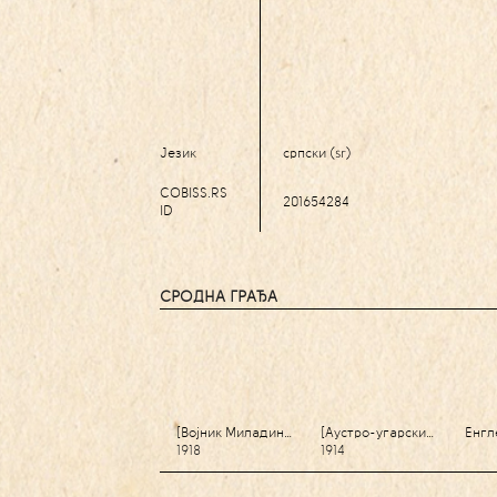
Језик
српски (sr)
COBISS.RS
201654284
ID
СРОДНА ГРАЂА
[Војник Миладин…
[Аустро-угарски…
Енгл
1918
1914