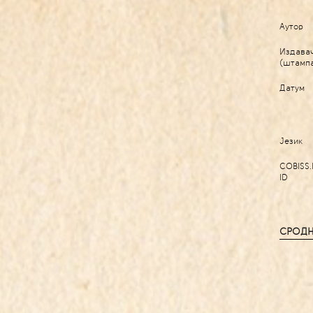
Аутор
Издава
(штамп
Датум
Језик
COBISS.
ID
СРОДН