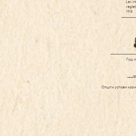
Les in
règles
1918
Под 
Општи услови кор