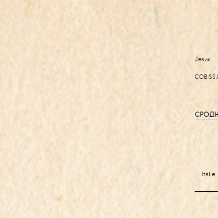
Језик
COBISS.
СРОДН
Italie