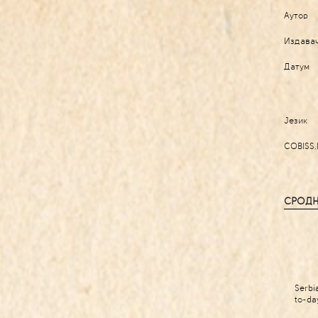
Аутор
Издава
Датум
Језик
COBISS.
СРОДН
Serbia
to-da