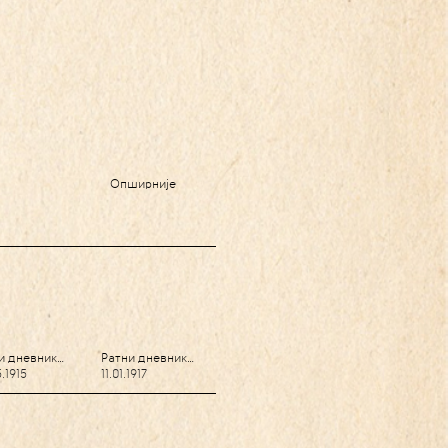
Опширније
и дневник…
Ратни дневник…
.1915
11.01.1917