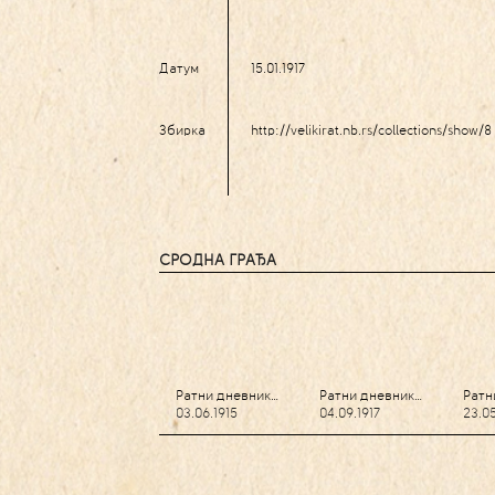
Датум
15.01.1917
Збирка
http://velikirat.nb.rs/collections/show/8
СРОДНА ГРАЂА
Ратни дневник…
Ратни дневник…
Ратн
03.06.1915
04.09.1917
23.05