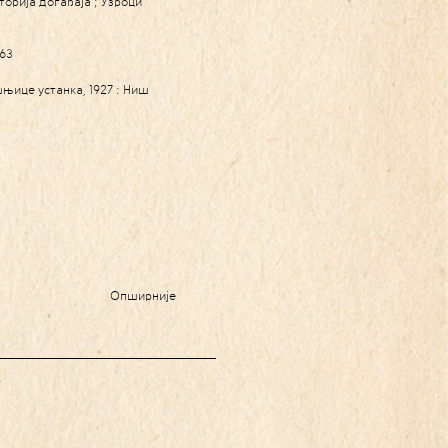
сторија догађаја ; Узроци
963
њице устанка, 1927 : Ниш
Опширније