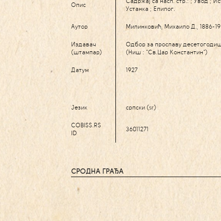
Садржај са насл. стр.: ; Увод ; И
Опис
Устанка ; Епилог.
Аутор
Милинковић, Михаило Д., 1886-1
Издавач
Одбор за прославу десетогодиш
(штампар)
(Ниш : "Св.Цар Константин")
Датум
1927
Језик
српски (sr)
COBISS.RS
36011271
ID
СРОДНА ГРАЂА