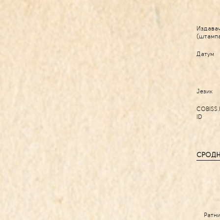
Издава
(штамп
Датум
Језик
COBISS.
ID
СРОДН
Ратн