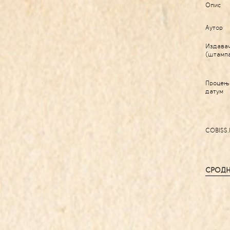
Опис
Аутор
Издава
(штамп
Процењ
датум
COBISS.
СРОДН