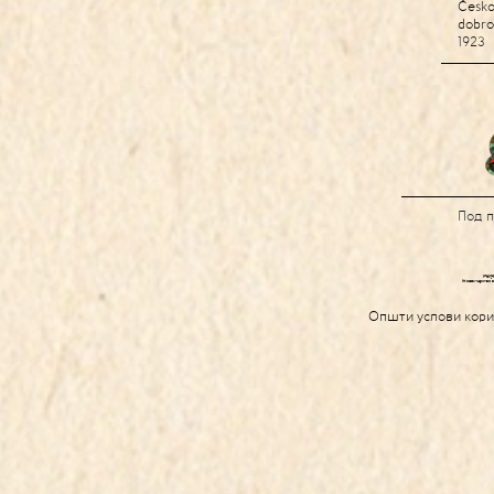
Česko
dobro
1923
Под 
Општи услови кор