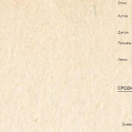
Опис
Аутор
Датум
Процењ
Језик
СРОДН
Днев