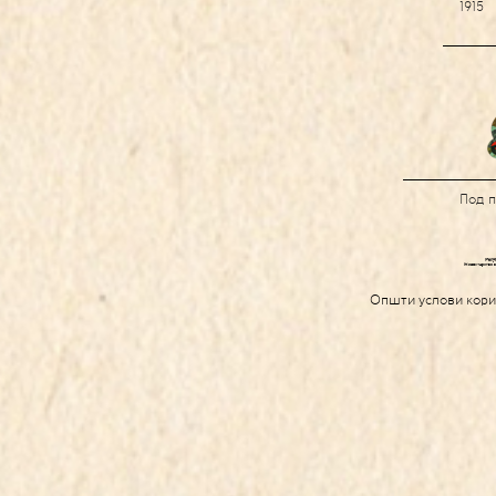
1915
Под 
Општи услови кор