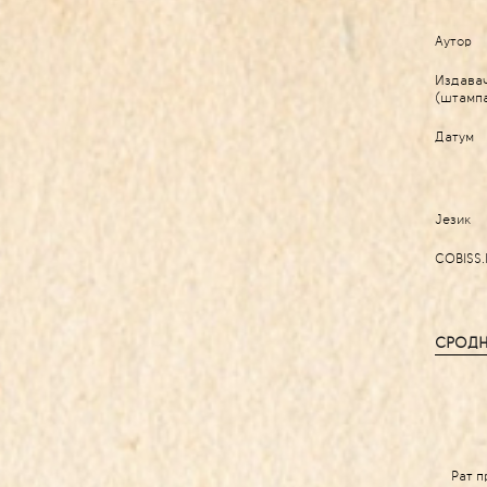
Аутор
Издава
(штамп
Датум
Језик
COBISS.
СРОДН
Рат п