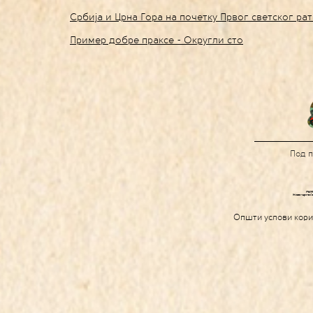
Србија и Црна Гора на почетку Првог светског рат
Пример добре праксе - Округли сто
Под 
Општи услови кор