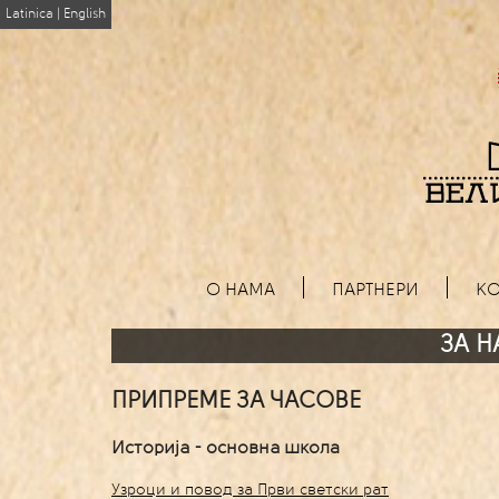
Latinica
|
English
О НАМА
ПАРТНЕРИ
КО
ЗА Н
ПРИПРЕМЕ ЗА ЧАСОВЕ
Историја - основна школa
Узроци и повод за Први светски рат